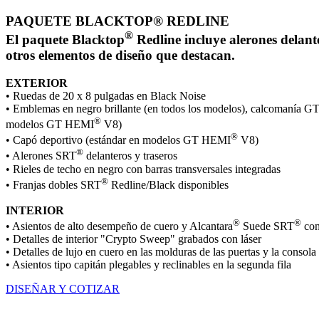
PAQUETE BLACKTOP® REDLINE
®
El paquete Blacktop
Redline incluye alerones delant
otros elementos de diseño que destacan.
EXTERIOR
• Ruedas de 20 x 8 pulgadas en Black Noise
• Emblemas en negro brillante (en todos los modelos), calcomanía GT c
®
modelos GT HEMI
V8)
®
• Capó deportivo (estándar en modelos GT HEMI
V8)
®
• Alerones SRT
delanteros y traseros
• Rieles de techo en negro con barras transversales integradas
®
• Franjas dobles SRT
Redline/Black disponibles
INTERIOR
®
®
• Asientos de alto desempeño de cuero y Alcantara
Suede SRT
con
• Detalles de interior "Crypto Sweep" grabados con láser
• Detalles de lujo en cuero en las molduras de las puertas y la consola
• Asientos tipo capitán plegables y reclinables en la segunda fila
DISEÑAR Y COTIZAR